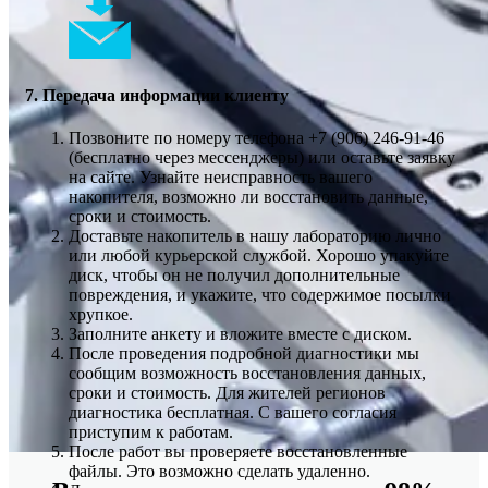
7. Передача информации клиенту
Позвоните по номеру телефона +7 (906) 246-91-46
(бесплатно через мессенджеры) или оставьте заявку
на сайте. Узнайте неисправность вашего
накопителя, возможно ли восстановить данные,
сроки и стоимость.
Доставьте накопитель в нашу лабораторию лично
или любой курьерской службой. Хорошо упакуйте
диск, чтобы он не получил дополнительные
повреждения, и укажите, что содержимое посылки
хрупкое.
Заполните анкету и вложите вместе с диском.
После проведения подробной диагностики мы
сообщим возможность восстановления данных,
сроки и стоимость. Для жителей регионов
диагностика бесплатная. С вашего согласия
приступим к работам.
После работ вы проверяете восстановленные
файлы. Это возможно сделать удаленно.