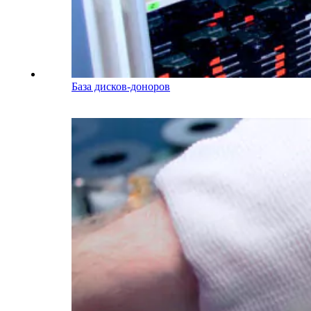
База дисков-доноров