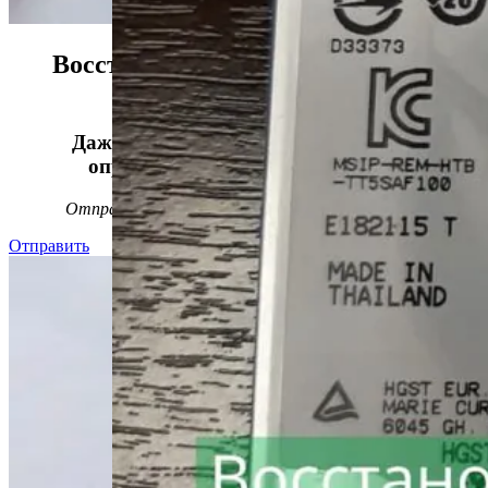
Восстанавливаем данные в 98%
случаев!
Даже, если носитель информации не
определяется, стучит или пищит.
Отправьте заявку на
бесплатную
диагностику
Отправить