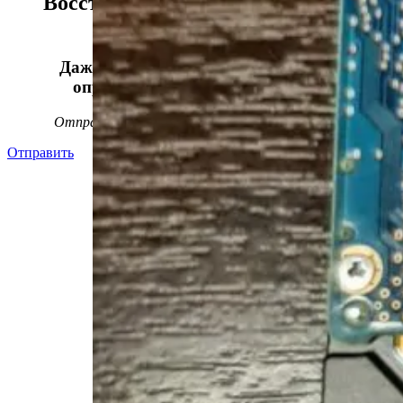
Восстанавливаем данные в 98%
случаев!
Даже, если носитель информации не
определяется, стучит или пищит.
Отправьте заявку на
бесплатную
диагностику
Отправить